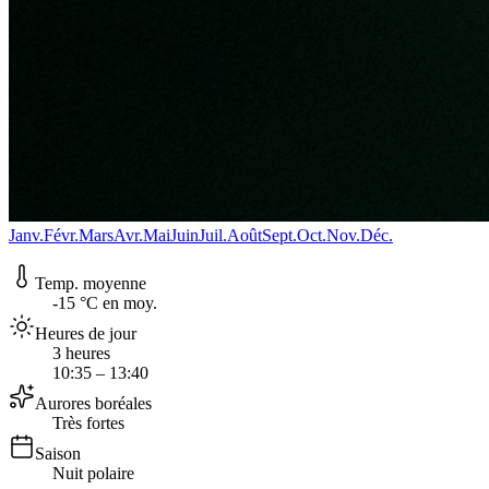
Janv.
Févr.
Mars
Avr.
Mai
Juin
Juil.
Août
Sept.
Oct.
Nov.
Déc.
Temp. moyenne
-15 °C en moy.
Heures de jour
3 heures
10:35 – 13:40
Aurores boréales
Très fortes
Saison
Nuit polaire