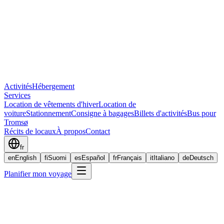
Activités
Hébergement
Services
Location de vêtements d'hiver
Location de
voiture
Stationnement
Consigne à bagages
Billets d'activités
Bus pour
Tromsø
Récits de locaux
À propos
Contact
fr
en
English
fi
Suomi
es
Español
fr
Français
it
Italiano
de
Deutsch
Planifier mon voyage