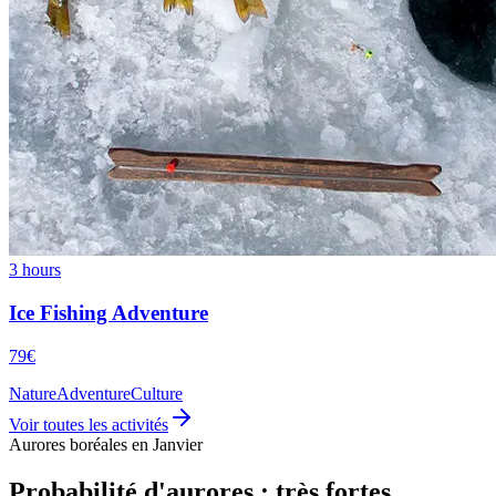
3 hours
Ice Fishing Adventure
79€
Nature
Adventure
Culture
Voir toutes les activités
Aurores boréales en Janvier
Probabilité d'aurores : très fortes