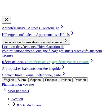
Activités
Husky · Aurores · Motoneige
Hébergement
Chalets · Appartements · Hôtels
Services
5 indispensables pour votre séjour
Location de vêtements d'hiver
Location de
voiture
Stationnement
Consigne à bagages
Billets d'activités
Bus pour
Tromsø
Récits de locaux
Des récits de voyage écrits par des locaux
À propos
Les habitants derrière le guide
Contact
Bureau, e-mail, téléphone, carte
English
Suomi
Español
Français
Italiano
Deutsch
Planifier mon voyage
Mois par mois
Accueil
Récits de locaux