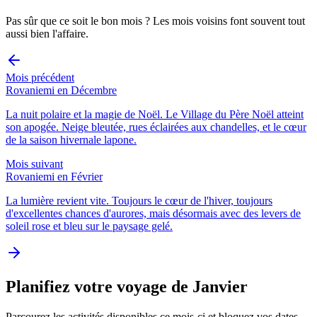
Pas sûr que ce soit le bon mois ? Les mois voisins font souvent tout
aussi bien l'affaire.
Mois précédent
Rovaniemi en Décembre
La nuit polaire et la magie de Noël. Le Village du Père Noël atteint
son apogée. Neige bleutée, rues éclairées aux chandelles, et le cœur
de la saison hivernale lapone.
Mois suivant
Rovaniemi en Février
La lumière revient vite. Toujours le cœur de l'hiver, toujours
d'excellentes chances d'aurores, mais désormais avec des levers de
soleil rose et bleu sur le paysage gelé.
Planifiez votre voyage de Janvier
Parcourez les activités disponibles ce mois-ci et bloquez vos dates