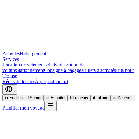
Activités
Hébergement
Services
Location de vêtements d'hiver
Location de
voiture
Stationnement
Consigne à bagages
Billets d'activités
Bus pour
Tromsø
Récits de locaux
À propos
Contact
fr
en
English
fi
Suomi
es
Español
fr
Français
it
Italiano
de
Deutsch
Planifier mon voyage