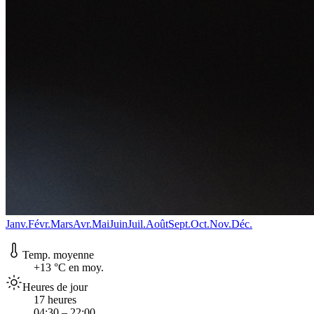
Janv.
Févr.
Mars
Avr.
Mai
Juin
Juil.
Août
Sept.
Oct.
Nov.
Déc.
Temp. moyenne
+13 °C en moy.
Heures de jour
17 heures
04:30 – 22:00