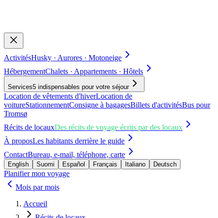
Activités
Husky · Aurores · Motoneige
Hébergement
Chalets · Appartements · Hôtels
Services
5 indispensables pour votre séjour
Location de vêtements d'hiver
Location de
voiture
Stationnement
Consigne à bagages
Billets d'activités
Bus pour
Tromsø
Récits de locaux
Des récits de voyage écrits par des locaux
À propos
Les habitants derrière le guide
Contact
Bureau, e-mail, téléphone, carte
English
Suomi
Español
Français
Italiano
Deutsch
Planifier mon voyage
Mois par mois
Accueil
Récits de locaux