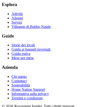
Esplora
Attività
Alloggi
Servizi
Villaggio di Babbo Natale
Guide
Storie dei locali
Guida ai bagagli invernali
Guida estiva
Mese per mese
Azienda
Chi siamo
Contattaci
Sostenibilità
Home Nation Support
Informativa sulla privacy
Termini e condizioni
© 2026 Rovaniemi Insider. Tutti i diritti riservati.