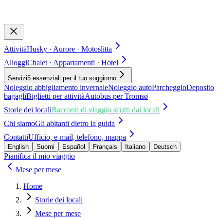
Attività
Husky · Aurore · Motoslitta
Alloggi
Chalet · Appartamenti · Hotel
Servizi
5 essenziali per il tuo soggiorno
Noleggio abbigliamento invernale
Noleggio auto
Parcheggio
Deposito
bagagli
Biglietti per attività
Autobus per Tromsø
Storie dei locali
Racconti di viaggio scritti dai locali
Chi siamo
Gli abitanti dietro la guida
Contatti
Ufficio, e-mail, telefono, mappa
English
Suomi
Español
Français
Italiano
Deutsch
Pianifica il mio viaggio
Mese per mese
Home
Storie dei locali
Mese per mese