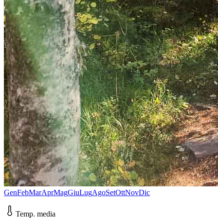
Gen
Feb
Mar
Apr
Mag
Giu
Lug
Ago
Set
Ott
Nov
Dic
Temp. media