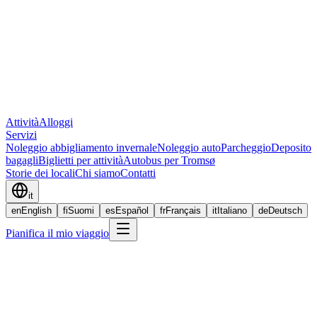
Attività
Alloggi
Servizi
Noleggio abbigliamento invernale
Noleggio auto
Parcheggio
Deposito
bagagli
Biglietti per attività
Autobus per Tromsø
Storie dei locali
Chi siamo
Contatti
it
en
English
fi
Suomi
es
Español
fr
Français
it
Italiano
de
Deutsch
Pianifica il mio viaggio