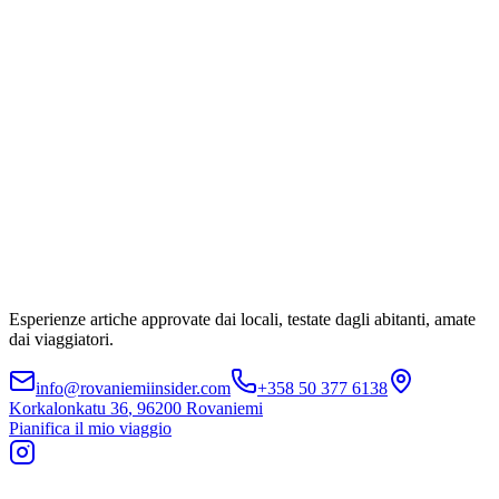
Esperienze artiche approvate dai locali, testate dagli abitanti, amate
dai viaggiatori.
info@rovaniemiinsider.com
+358 50 377 6138
Korkalonkatu 36
,
96200 Rovaniemi
Pianifica il mio viaggio