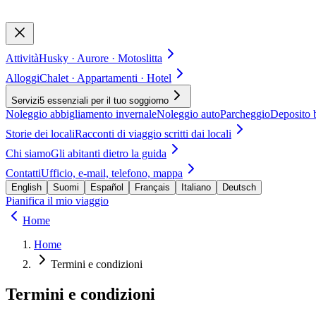
Attività
Husky · Aurore · Motoslitta
Alloggi
Chalet · Appartamenti · Hotel
Servizi
5 essenziali per il tuo soggiorno
Noleggio abbigliamento invernale
Noleggio auto
Parcheggio
Deposito 
Storie dei locali
Racconti di viaggio scritti dai locali
Chi siamo
Gli abitanti dietro la guida
Contatti
Ufficio, e-mail, telefono, mappa
English
Suomi
Español
Français
Italiano
Deutsch
Pianifica il mio viaggio
Home
Home
Termini e condizioni
Termini e condizioni