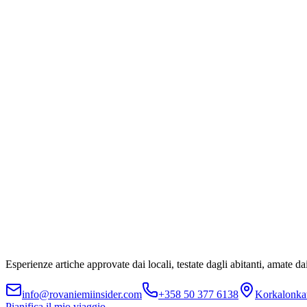
Esperienze artiche approvate dai locali, testate dagli abitanti, amate dai
info@rovaniemiinsider.com
+358 50 377 6138
Korkalonka
Pianifica il mio viaggio