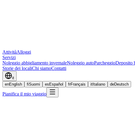
Attività
Alloggi
Servizi
Noleggio abbigliamento invernale
Noleggio auto
Parcheggio
Deposito 
Storie dei locali
Chi siamo
Contatti
it
en
English
fi
Suomi
es
Español
fr
Français
it
Italiano
de
Deutsch
Pianifica il mio viaggio