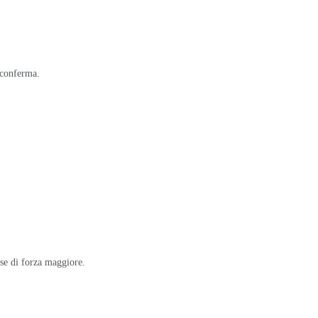
i conferma.
use di forza maggiore.