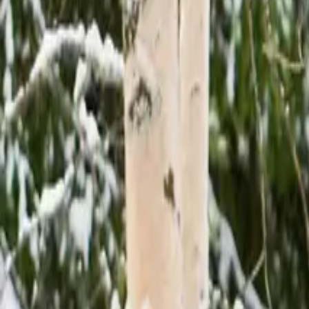
Aktivitäten
Unterkünfte
Services
Verleih von Winterkleidung
Mietwagen
Parken
Gepäckaufbewahrung
A
Insider-Geschichten
Über uns
Kontakt
de
en
English
fi
Suomi
es
Español
fr
Français
it
Italiano
de
Deutsch
Meine Reise planen